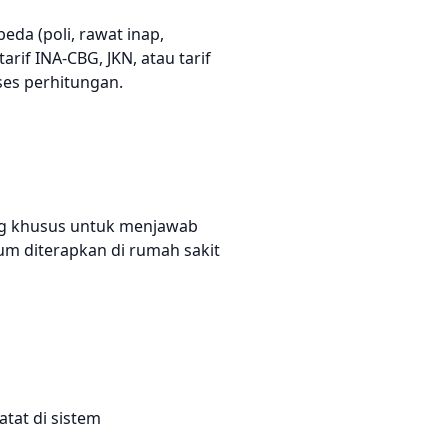
da (poli, rawat inap,
rif INA-CBG, JKN, atau tarif
es perhitungan.
g khusus untuk menjawab
m diterapkan di rumah sakit
tat di sistem