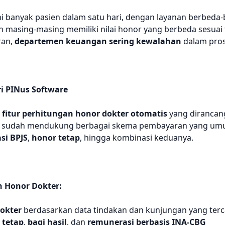
i banyak pasien dalam satu hari, dengan layanan berbeda-be
n masing-masing memiliki nilai honor yang berbeda sesuai ta
ran,
departemen keuangan sering kewalahan
dalam pros
ri PINus Software
n
fitur perhitungan honor dokter otomatis
yang dirancan
ami sudah mendukung berbagai skema pembayaran yang umu
si BPJS
,
honor tetap
, hingga kombinasi keduanya.
n Honor Dokter:
okter
berdasarkan data tindakan dan kunjungan yang terca
 tetap
,
bagi hasil
, dan
remunerasi berbasis INA-CBG