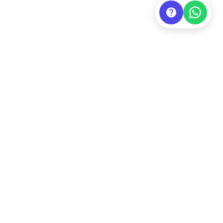
r Products
Testimonials
atured Products
Our Client's Testimonials
Write Testimonial
ore About Us
AQs
ticles
oto & Video Gallery